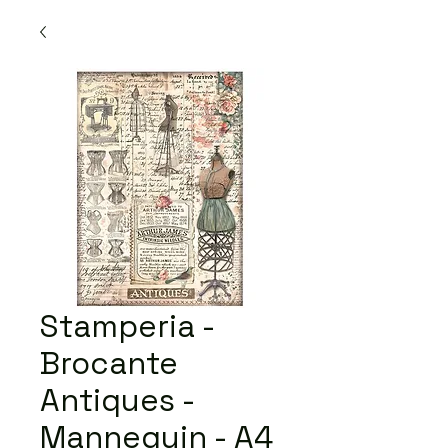
Stamperia -
Brocante
Antiques -
Mannequin - A4